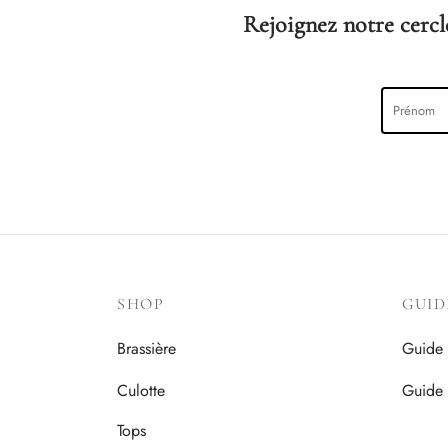
choisies
Rejoignez notre cercle
sur
la
page
du
produit
SHOP
GUID
Brassière
Guide 
Culotte
Guide 
Tops