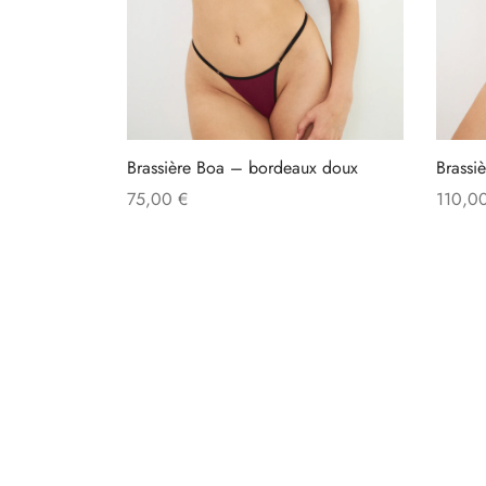
Brassière Boa – bordeaux doux
Brassi
75,00
€
110,0
Ce
Choix des options
Choix 
produit
a
plusieurs
variations.
Les
options
peuvent
être