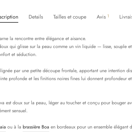
scription
Details
Tailles et coupe
Avis
1
Livra
arne la rencontre entre élégance et aisance.
doux qui glisse sur la peau comme un vin liquide — lisse, souple et i
onfort et séduction.
ulignée par une petite découpe frontale, apportant une intention di
inte profonde et les finitions noires fines lui donnent profondeur et
iva est doux sur la peau, léger au toucher et conçu pour bouger a
ément sensuel.
aia
ou à la
brassière Boa
en bordeaux pour un ensemble élégant du