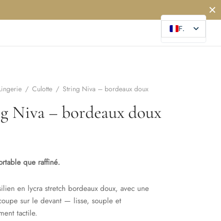
FR
Lingerie
/
Culotte
/
String Niva – bordeaux doux
ng Niva – bordeaux doux
ortable que raffiné.
silien en lycra stretch bordeaux doux, avec une
coupe sur le devant — lisse, souple et
ment tactile.