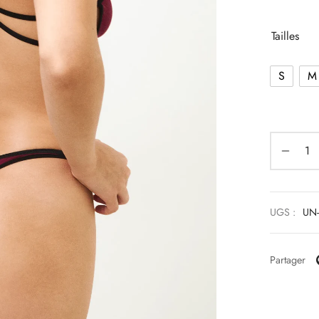
Tailles
S
M
UGS :
UN-
Partager