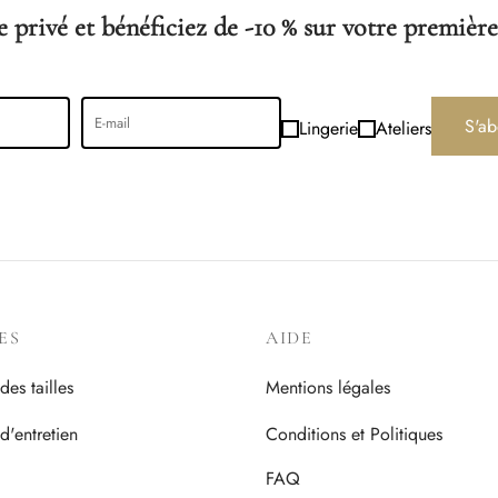
choisies
choisies
 privé et bénéficiez de -10 % sur votre première
sur
sur
la
la
page
page
du
du
S'ab
Lingerie
Ateliers
produit
produit
ES
AIDE
des tailles
Mentions légales
d'entretien
Conditions et Politiques
FAQ