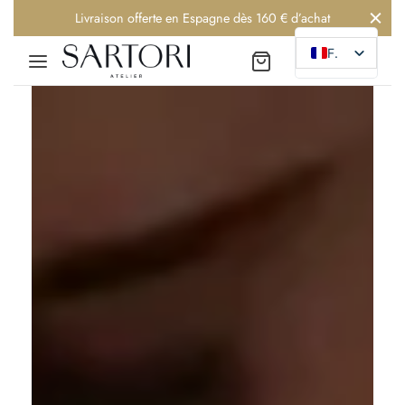
Livraison offerte en Espagne dès 160 € d’achat
FR
Retour
Retour
Retour
RIE
VERS LES SENS
ear
re
DER
e
ER
NTIR
oires