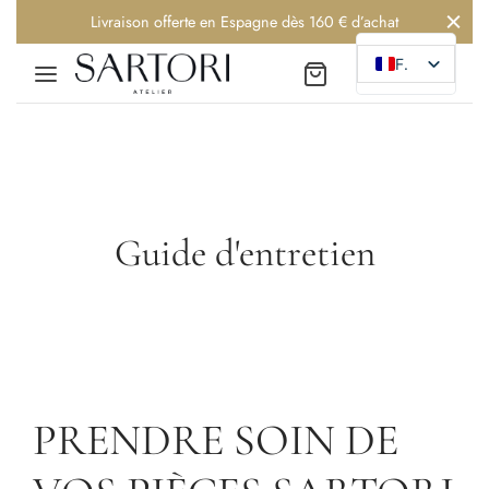
Livraison offerte en Espagne dès 160 € d’achat
FR
Retour
Retour
Retour
Guide d'entretien
RIE
VERS LES SENS
ear
re
DER
e
ER
PRENDRE SOIN DE
NTIR
oires