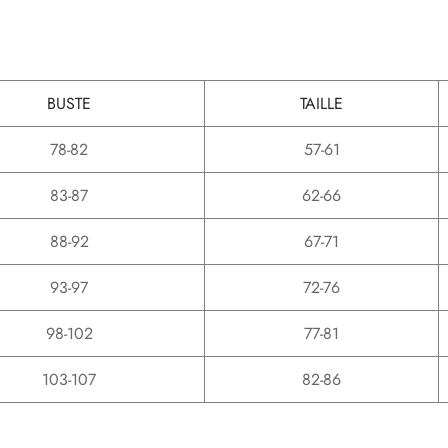
BUSTE
TAILLE
78-82
57-61
83-87
62-66
88-92
67-71
93-97
72-76
98-102
77-81
103-107
82-86