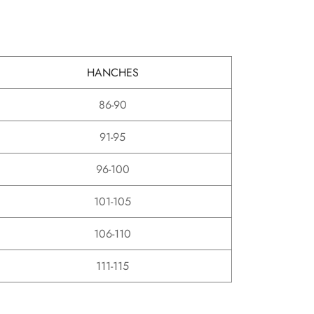
HANCHES
86-90
91-95
96-100
101-105
106-110
111-115