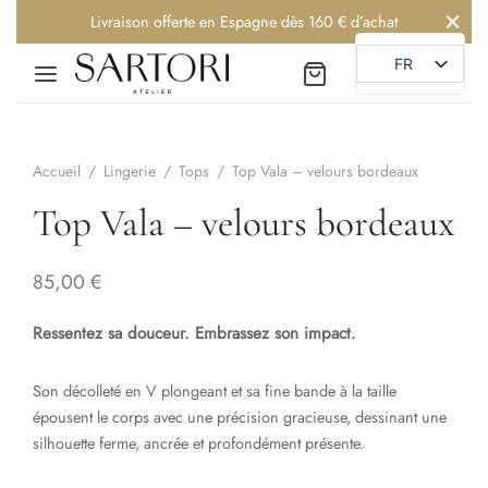
Livraison offerte en Espagne dès 160 € d’achat
FR
Accueil
/
Lingerie
/
Tops
/
Top Vala – velours bordeaux
Back
Back
Back
Top Vala – velours bordeaux
RIE
VERS LES SENS
85,00
€
ear
re
DER
Ressentez sa douceur. Embrassez son impact.
e
ER
Son décolleté en V plongeant et sa fine bande à la taille
épousent le corps avec une précision gracieuse, dessinant une
NTIR
silhouette ferme, ancrée et profondément présente.
oires