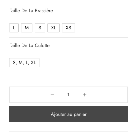
Taille De La Brassière
L
M
S
XL
XS
Taille De La Culotte
S, M, L, XL
Ajouter au panier