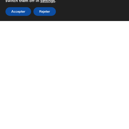
switch them off in
settings
.
Accepter
Rejeter
Rejoignez notre cercle privé et
bénéficiez de -10 % sur votre première
pièce Sartori Atelier.