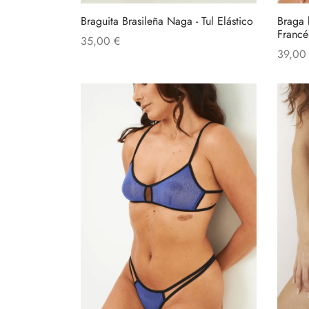
Braguita Brasileña Naga - Tul Elástico
Braga 
Francé
35,00
€
39,0
Este
Seleccionar opciones
Añadir 
producto
tiene
múltiples
variantes.
Las
opciones
se
pueden
elegir
en
la
página
de