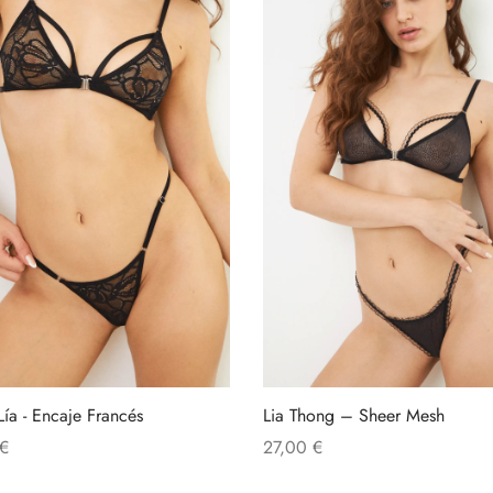
Lía - Encaje Francés
Lia Thong – Sheer Mesh
€
27,00
€
Este
al carrito
Seleccionar opciones