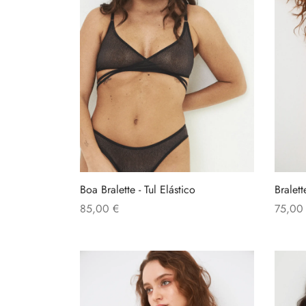
Boa Bralette - Tul Elástico
Bralet
85,00
€
75,0
Este
Seleccionar opciones
Selecc
producto
tiene
múltiples
variantes.