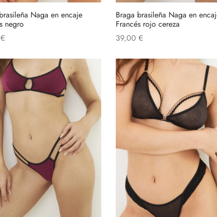
brasileña Naga en encaje
Braga brasileña Naga en encaj
s negro
Francés rojo cereza
0
€
39,00
€
al carrito
Añadir al carrito