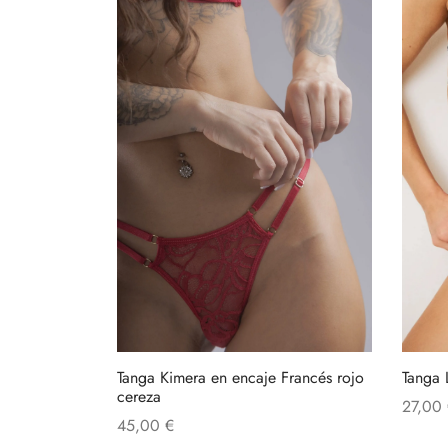
múltiples
variantes.
Las
opciones
se
pueden
elegir
en
la
página
de
producto
Tanga 
Tanga Kimera en encaje Francés rojo
cereza
27,00
45,00
€
Añadir 