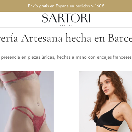
Envío gratis en España en pedidos > 160€
ería Artesana hecha en Barc
 presencia en piezas únicas, hechas a mano con encajes franceses y