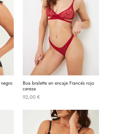
s negro
Boa bralette en encaje Francés rojo
cereza
92,00
€
Añadir al carrito