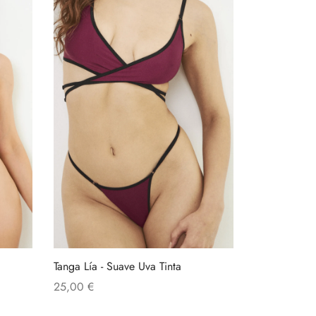
Tanga Lía - Suave Uva Tinta
25,00
€
Este
Seleccionar opciones