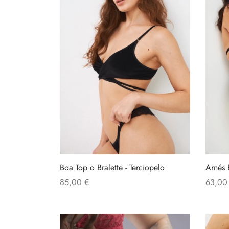
Las
opciones
se
pueden
elegir
en
la
página
de
producto
Boa Top o Bralette - Terciopelo
Arnés 
85,00
€
63,0
Este
Seleccionar opciones
Añadir 
producto
tiene