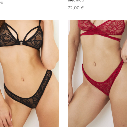
0
€
72,00
€
al carrito
Añadir al carrito