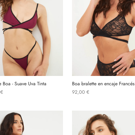
te Boa - Suave Uva Tinta
Boa bralette en encaje Francé
0
€
92,00
€
Este
ionar opciones
Añadir al carrito
producto
tiene
múltiples
variantes.