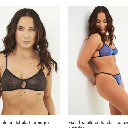
producto
tiene
múltiples
variantes.
Las
opciones
se
pueden
elegir
en
la
página
de
producto
alette - tul elástico negro
Maia bralette en tul elástico az
eléctrico