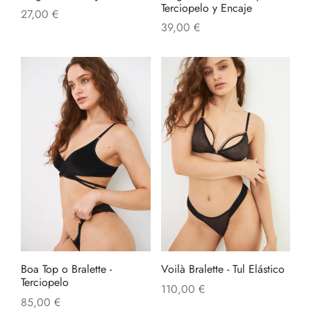
la
Terciopelo y Encaje
27,00
€
págin
39,00
€
de
produ
Este
Este
producto
produ
tiene
tiene
múltiples
múltip
variantes.
varian
Las
Las
opciones
opcio
se
se
pueden
pued
elegir
elegir
en
en
Boa Top o Bralette -
Voilà Bralette - Tul Elástico
la
la
Terciopelo
110,00
€
página
págin
85,00
€