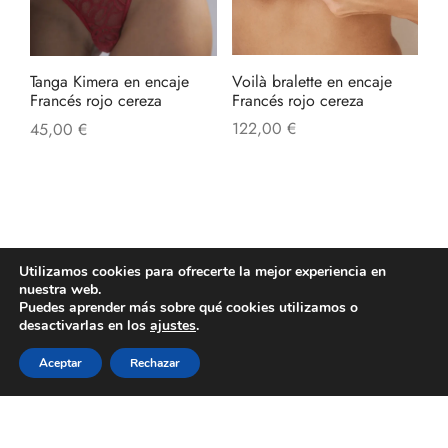
Voilà bralette en encaje
Tanga Kimera en encaje
Francés rojo cereza
Francés rojo cereza
122,00
€
45,00
€
TRANSPARENCIAS
Utilizamos cookies para ofrecerte la mejor experiencia en
nuestra web.
Puedes aprender más sobre qué cookies utilizamos o
desactivarlas en los
ajustes
.
Mostrar también es elegir.
Transparencia que sugiere, más que declara.
Aceptar
Rechazar
Sensualidad con intención, el umbral entre lo que se
muestra y lo que es tuyo.
What you reveal is yours to decide.