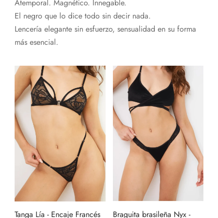
Atemporal. Magnético. Innegable.
El negro que lo dice todo sin decir nada.
Lencería elegante sin esfuerzo, sensualidad en su forma
más esencial.
Este
produ
tiene
múltip
varian
Las
opcio
se
pued
elegir
en
Tanga Lía - Encaje Francés
Braguita brasileña Nyx -