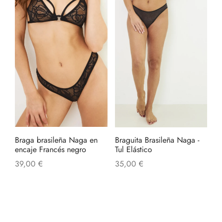
Este
produ
tiene
múltip
varian
Las
opcio
se
pued
elegir
en
Braga brasileña Naga en
Braguita Brasileña Naga -
la
encaje Francés negro
Tul Elástico
págin
39,00
€
35,00
€
de
produ