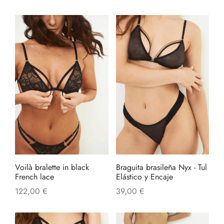
de
de
producto
produ
Este
produ
tiene
múltip
varian
Las
opcio
se
pued
elegir
en
Voilà bralette in black
Braguita brasileña Nyx - Tul
la
French lace
Elástico y Encaje
págin
122,00
€
39,00
€
de
produ