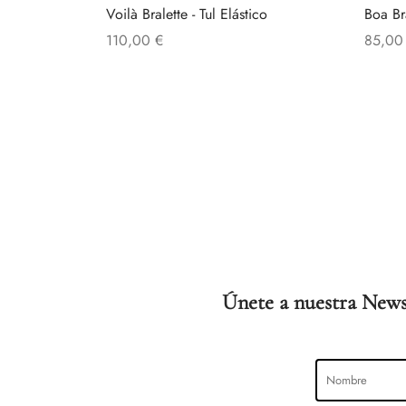
Voilà Bralette - Tul Elástico
Boa Bra
110,00
€
85,0
Este
Seleccionar opciones
Selecc
producto
tiene
múltiples
variantes.
Las
opciones
se
pueden
elegir
Únete a nuestra News
en
la
página
de
producto