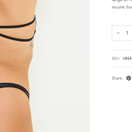
recorte fro
SKU:
UN-N
Share