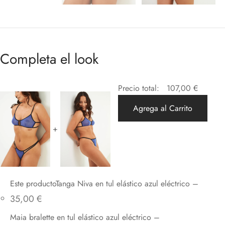
Completa el look
Precio total:
107,00
€
Agrega al Carrito
+
Este productoTanga Niva en tul elástico azul eléctrico
–
35,00
€
Maia bralette en tul elástico azul eléctrico
–