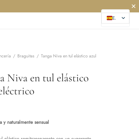
ES
ncería
/
Braguitas
/
Tanga Niva en tul elástico azul
 Niva en tul elástico
eléctrico
era y naturalmente sensual
ul elástico semitransparente con un sugerente