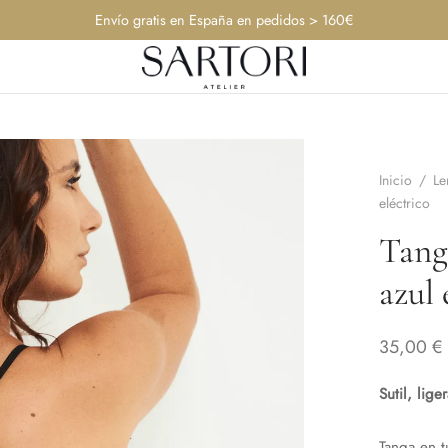
Envío gratis en España en pedidos > 160€
Inicio
/
Le
eléctrico
Tanga
azul 
35,00
€
Sutil, lig
Tanga en t