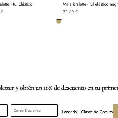
lette - Tul Elástico
Maia bralette - tul elástico neg
0
€
72,00
€
Este
ionar opciones
Añadir al carrito
producto
tiene
múltiples
variantes.
Las
opciones
se
pueden
elegir
letter y obtén un 10% de descuento en tu primer
en
la
página
de
Lencería
Clases de Costura
producto