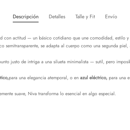
Descripción
Detalles
Talle y Fit
Envío
ad con actitud — un básico cotidiano que une comodidad, estilo y 
ico semitransparente, se adapta al cuerpo como una segunda piel, 
 punto justo de intriga a una silueta minimalista — sutil, pero imposi
tico,
para una elegancia atemporal, o en
azul eléctrico,
para una en
lemente suave, Niva transforma lo esencial en algo especial.