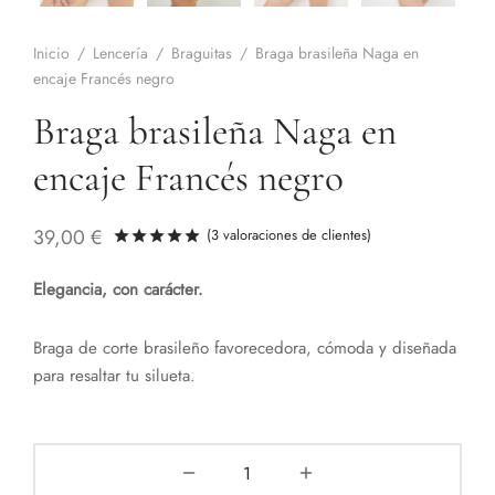
Inicio
/
Lencería
/
Braguitas
/
Braga brasileña Naga en
encaje Francés negro
Braga brasileña Naga en
encaje Francés negro
39,00
€
(
3
valoraciones de clientes)
Valorado con
de 5 en base a
2
valorac
Elegancia, con carácter.
Braga de corte brasileño favorecedora, cómoda y diseñada
para resaltar tu silueta.