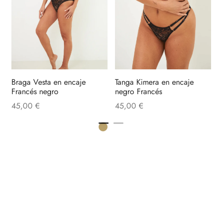
B
F
Braga Vesta en encaje
Tanga Kimera en encaje
Francés negro
negro Francés
45,00
€
45,00
€